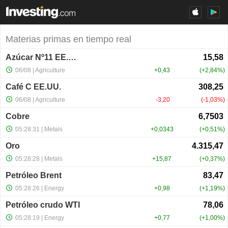
Materias primas en tiempo real
Azúcar Nº11 EE.UU.
06/08
| Agriculture
+0,43
+2,84%
Café C EE.UU.
06/08
| Agriculture
-3,20
-1,03%
Cobre
05:28:31
| Metals
+0,0343
+0,51%
Oro
05:28:28
| Metals
+15,87
+0,37%
Petróleo Brent
05:28:26
| Energy
+0,98
+1,19%
Petróleo crudo WTI
05:28:19
| Energy
+0,77
+1,00%