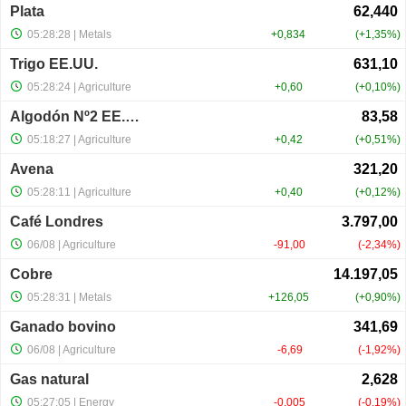
Plata
05:28:28
| Metals
+0,834
+1,35%
Trigo EE.UU.
05:28:24
| Agriculture
+0,60
+0,10%
Algodón Nº2 EE.UU.
05:18:27
| Agriculture
+0,42
+0,51%
Avena
05:28:11
| Agriculture
+0,40
+0,12%
Café Londres
06/08
| Agriculture
-91,00
-2,34%
Cobre
05:28:31
| Metals
+126,05
+0,90%
Ganado bovino
06/08
| Agriculture
-6,69
-1,92%
Gas natural
05:27:05
| Energy
-0,005
-0,19%