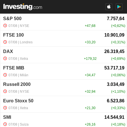
S&P 500
07/08
| NYSE
+47,68
+0,62%
FTSE 100
07/08
| Londres
+33,20
+0,31%
DAX
07/08
| Xetra
+179,32
+0,69%
FTSE MIB
07/08
| Milán
+34,47
+0,06%
Russell 2000
07/08
| NYSE
+32,94
+1,10%
Euro Stoxx 50
07/08
| Xetra
+21,30
+0,33%
SMI
07/08
| Suiza
+26,16
+0,18%