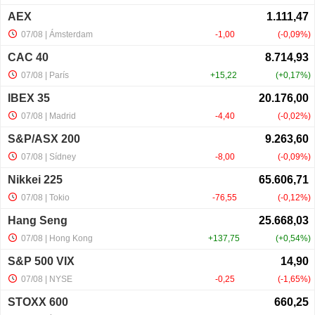
AEX
07/08
| Ámsterdam
-1,00
-0,09%
CAC 40
07/08
| París
+15,22
+0,17%
IBEX 35
07/08
| Madrid
-4,40
-0,02%
S&P/ASX 200
07/08
| Sídney
-8,00
-0,09%
Nikkei 225
07/08
| Tokio
-76,55
-0,12%
Hang Seng
07/08
| Hong Kong
+137,75
+0,54%
S&P 500 VIX
07/08
| NYSE
-0,25
-1,65%
STOXX 600