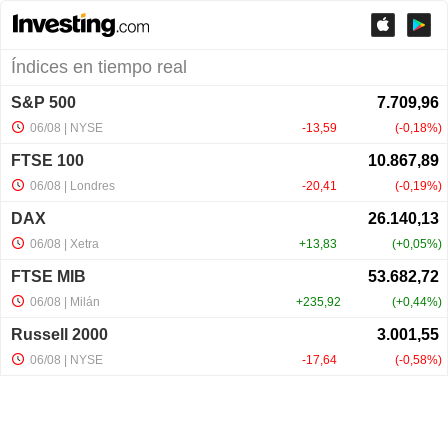
Índices en tiempo real
S&P 500
06/08
| NYSE
-13,59
-0,18%
FTSE 100
06/08
| Londres
-20,41
-0,19%
DAX
06/08
| Xetra
+13,83
+0,05%
FTSE MIB
06/08
| Milán
+235,92
+0,44%
Russell 2000
06/08
| NYSE
-17,64
-0,58%